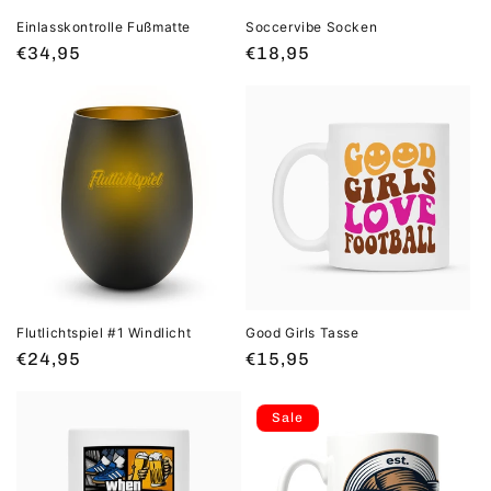
Einlasskontrolle Fußmatte
Soccervibe Socken
Normaler
€34,95
Normaler
€18,95
Preis
Preis
Flutlichtspiel #1 Windlicht
Good Girls Tasse
Normaler
€24,95
Normaler
€15,95
Preis
Preis
Sale