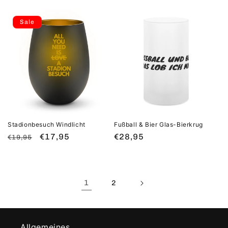
Preis
Preis
Sale
Stadionbesuch Windlicht
Fußball & Bier Glas-Bierkrug
Normaler
Verkaufspreis
€17,95
Normaler
€28,95
€19,95
Preis
Preis
1
2
Allgemeines