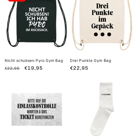
Nicht schubsen Pyro Gym Bag
Drei Punkte Gym Bag
Normaler
Verkaufspreis
€19,95
Normaler
€22,95
€22,95
Preis
Preis