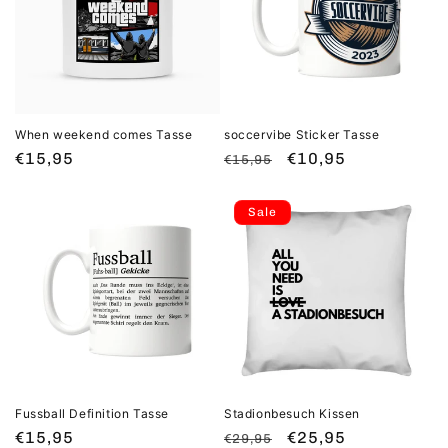
When weekend comes Tasse
soccervibe Sticker Tasse
Normaler
€15,95
Normaler
Verkaufspreis
€10,95
€15,95
Preis
Preis
Sale
Fussball Definition Tasse
Stadionbesuch Kissen
Normaler
€15,95
Normaler
Verkaufspreis
€25,95
€29,95