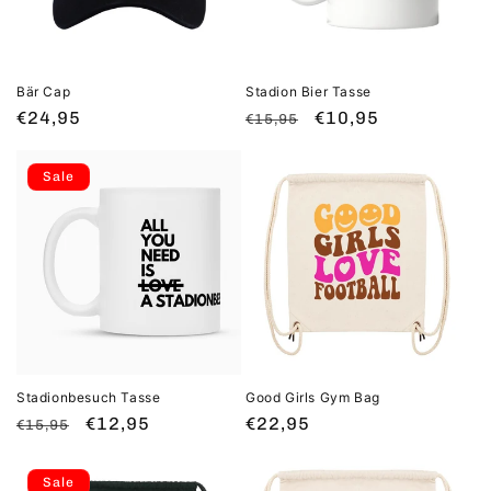
i
e
:
Bär Cap
Stadion Bier Tasse
Normaler
€24,95
Normaler
Verkaufspreis
€10,95
€15,95
Preis
Preis
Sale
Stadionbesuch Tasse
Good Girls Gym Bag
Normaler
Verkaufspreis
€12,95
Normaler
€22,95
€15,95
Preis
Preis
Sale